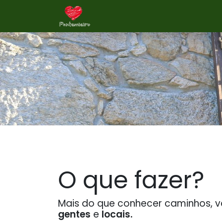
Zum Inhalt springen
Início
Na Aldeia
Sobre nós
O que fazer?
Mais do que conhecer caminhos,
gentes
e
locais.