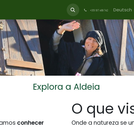
Projetos
Veranstaltungen
Deutsch
+351 917 489 742
Explora a Aldeia
O que vis
 vamos
conhecer
Onde a natureza
se u