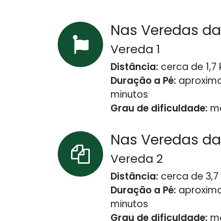
​Nas Veredas d
Vereda 1
Distância:
cerca de 1,7
Duração a Pé:
aproxima
minutos
Grau de dificuldade:
mé
​Nas Veredas d
Vereda 2
Como podemos ajudá-lo?
Ligue:
+3
Distância:
cerca de 3,7
Entre em contato a qualquer hora
+3
Duração a Pé:
aproxima
minutos
Grau de dificuldade:
mé