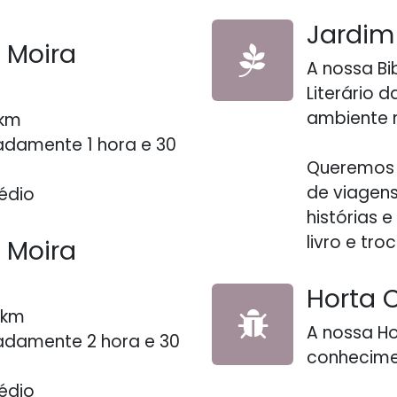
Jardim 
a Moira
A nossa Bi
Literário 
ambiente r
 km
damente 1 hora e 30
Queremos 
de viagens
dio
histórias e
livro e tr
a Moira
Envie-nos uma mensagem:
Horta 
51 9
17 489 742
geral@aldeiadapontemiei
 km
A nossa H
51 966 211 601
damente 2 hora e 30
conhecime
dio
Início
•
Sobre nós
•
Produtos
•
Termos de 