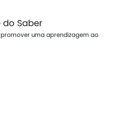
 do Saber
ch
- Erstellen Sie eine
kostenlose Website
 promover uma aprendizagem ao
 a conexão com a natureza num
nico e inspirador
raia Fluvial
nvolvida por floresta e campos de
ltivo, a Praia Fluvial de Pontemieiro