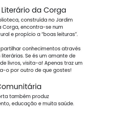
Literário da Corga
blioteca, construída no Jardim
da Corga, encontra-se num
ural e propício a “boas leituras”.
partilhar conhecimentos através
 literárias. Se és um amante de
 de livros, visita-a! Apenas traz um
oca-o por outro de que gostes!
Siga-nos
Comunitária
ro.pt
orta também produz
nto, educação e muita saúde.
Serviços
•
Política de Privacidade